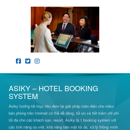
ASIKY – HOTEL BOOKING
SYSTEM
Asiky hướng tới mục tiêu đem lại giải pháp toàn diện cho viêcc
bán phòng trên Internet có thể dễ dàng, tối ưu và tiết kiệm chi phí
tối đa cho các khách sạn, resort. Asiky là 1 booking system với
các tính năng ưu việt, khả năng bảo mật tối đa, xử lý thông minh