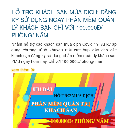
HỖ TRỢ KHÁCH SẠN MÙA DỊCH: ĐĂNG
KÝ SỬ DỤNG NGAY PHẦN MỀM QUẢN
LÝ KHÁCH SẠN CHỈ VỚI 100.000Đ/
PHÒNG/ NĂM
Nhằm hỗ trợ các khách sạn mùa dịch Covid-19, Asiky áp
dụng chương trình khuyến mãi cực hấp dẫn cho các
khách sạn đăng ký sử dụng phần mềm quản lý khách sạn
PMS ngay hôm nay, chỉ với 100.000Đ/ phòng/ năm.
xem thêm