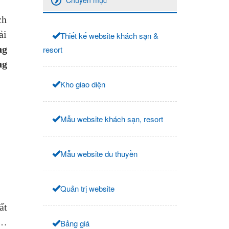
Chuyên mục
ch
ải
Thiết kế website khách sạn &
ng
resort
ng
Kho giao diện
Mẫu website khách sạn, resort
Mẫu website du thuyền
Quản trị website
ất
,…
Bảng giá