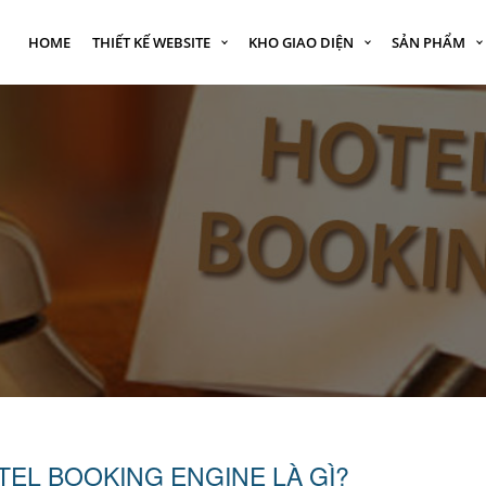
HOME
THIẾT KẾ WEBSITE
KHO GIAO DIỆN
SẢN PHẨM
EL BOOKING ENGINE LÀ GÌ?